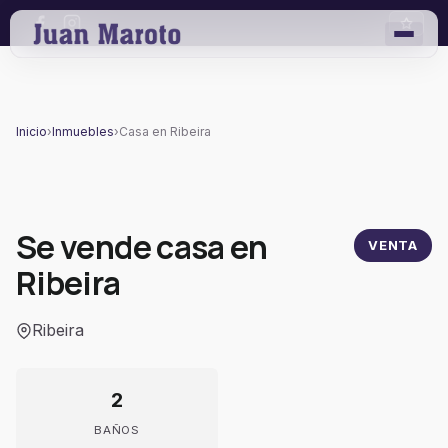
Inicio
›
Inmuebles
›
Casa en Ribeira
Se vende casa en
VENTA
Ribeira
Ribeira
2
BAÑOS