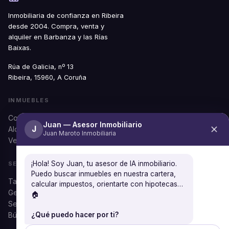
Inmobiliaria de confianza en Ribeira
desde 2004. Compra, venta y
alquiler en Barbanza y las Rías
Baixas.
Rúa de Galicia, nº 13
Ribeira, 15960, A Coruña
INMUEBLES
Comprar
Juan — Asesor Inmobiliario
J
Alquilar
Juan Maroto Inmobiliaria
Ver todos
¡Hola! Soy Juan, tu asesor de IA inmobiliario.
SERVICIOS
Puedo buscar inmuebles en nuestra cartera,
Tasación gratuita
calcular impuestos, orientarte con hipotecas…
Gestión documental
🏠
Seguros
Búsqueda personalizada
¿Qué puedo hacer por ti?