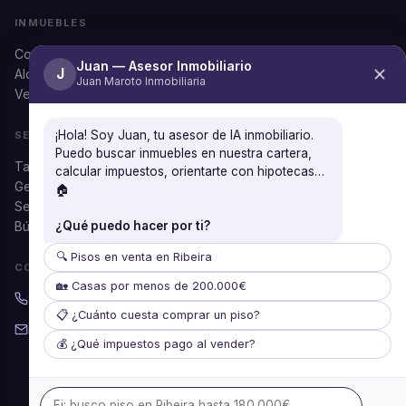
INMUEBLES
Comprar
Juan — Asesor Inmobiliario
J
Alquilar
Juan Maroto Inmobiliaria
Ver todos
¡Hola! Soy Juan, tu asesor de IA inmobiliario.
SERVICIOS
Puedo buscar inmuebles en nuestra cartera,
Tasación gratuita
calcular impuestos, orientarte con hipotecas…
Gestión documental
🏠
Seguros
Búsqueda personalizada
¿Qué puedo hacer por ti?
🔍 Pisos en venta en Ribeira
CONTACTO
🏡 Casas por menos de 200.000€
981 87 37 53
📋 ¿Cuánto cuesta comprar un piso?
info@juanmaroto.com
💰 ¿Qué impuestos pago al vender?
Lun–Vie: 09:30–14:00 / 16:30–20:30
Sáb: 10:00–14:00