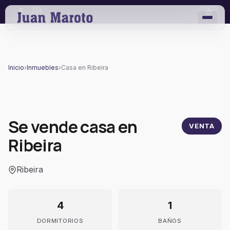
Inicio
›
Inmuebles
›
Casa en Ribeira
Se vende casa en
VENTA
Ribeira
Ribeira
4
1
DORMITORIOS
BAÑOS