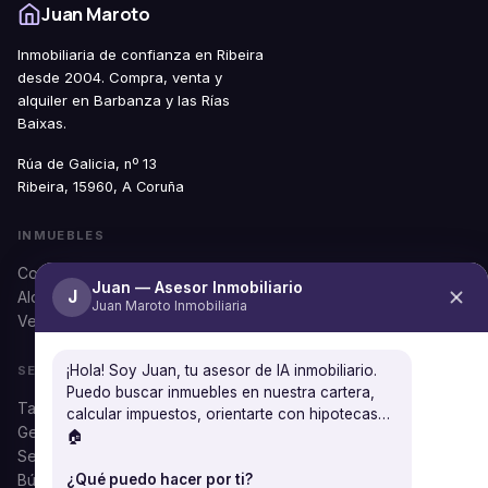
Juan Maroto
Inmobiliaria de confianza en Ribeira
desde 2004. Compra, venta y
alquiler en Barbanza y las Rías
Baixas.
Rúa de Galicia, nº 13
Ribeira, 15960, A Coruña
INMUEBLES
Comprar
Juan — Asesor Inmobiliario
J
Alquilar
Juan Maroto Inmobiliaria
Ver todos
¡Hola! Soy Juan, tu asesor de IA inmobiliario.
SERVICIOS
Puedo buscar inmuebles en nuestra cartera,
Tasación gratuita
calcular impuestos, orientarte con hipotecas…
Gestión documental
🏠
Seguros
Búsqueda personalizada
¿Qué puedo hacer por ti?