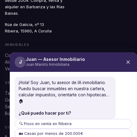
desde 2004. Compra, venta y
alquiler en Barbanza y las Rías
Baixas.
Rúa de Galicia, nº 13
Ribeira, 15960, A Coruña
INMUEBLES
Comprar
Juan — Asesor Inmobiliario
J
Alquilar
Juan Maroto Inmobiliaria
Ver todos
¡Hola! Soy Juan, tu asesor de IA inmobiliario.
SERVICIOS
Puedo buscar inmuebles en nuestra cartera,
Tasación gratuita
calcular impuestos, orientarte con hipotecas…
Gestión documental
🏠
Seguros
¿Qué puedo hacer por ti?
Búsqueda personalizada
🔍 Pisos en venta en Ribeira
CONTACTO
🏡 Casas por menos de 200.000€