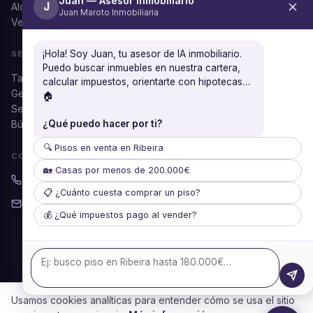
Juan — Asesor Inmobiliario
J
Alquilar
Juan Maroto Inmobiliaria
Ver todos
¡Hola! Soy Juan, tu asesor de IA inmobiliario.
SERVICIOS
Puedo buscar inmuebles en nuestra cartera,
Tasación gratuita
calcular impuestos, orientarte con hipotecas…
Gestión documental
🏠
Seguros
Búsqueda personalizada
¿Qué puedo hacer por ti?
🔍 Pisos en venta en Ribeira
CONTACTO
🏡 Casas por menos de 200.000€
981 87 37 53
📋 ¿Cuánto cuesta comprar un piso?
info@juanmaroto.com
💰 ¿Qué impuestos pago al vender?
Lun–Vie: 09:30–14:00 / 16:30–20:30
Sáb: 10:00–14:00
Usamos cookies analíticas para entender cómo se usa el sitio