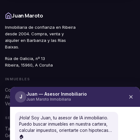
Juan Maroto
Inmobiliaria de confianza en Ribeira
desde 2004. Compra, venta y
alquiler en Barbanza y las Rías
Baixas.
Rúa de Galicia, nº 13
Ribeira, 15960, A Coruña
INMUEBLES
Comprar
Juan — Asesor Inmobiliario
J
Alquilar
Juan Maroto Inmobiliaria
Ver todos
¡Hola! Soy Juan, tu asesor de IA inmobiliario.
SERVICIOS
Puedo buscar inmuebles en nuestra cartera,
Tasación gratuita
calcular impuestos, orientarte con hipotecas…
Gestión documental
🏠