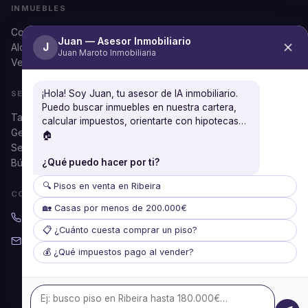
INMUEBLES
Comprar
Juan — Asesor Inmobiliario
J
Alquilar
Juan Maroto Inmobiliaria
Ver todos
¡Hola! Soy Juan, tu asesor de IA inmobiliario.
SERVICIOS
Puedo buscar inmuebles en nuestra cartera,
Tasación gratuita
calcular impuestos, orientarte con hipotecas…
Gestión documental
🏠
Seguros
¿Qué puedo hacer por ti?
Búsqueda personalizada
🔍 Pisos en venta en Ribeira
CONTACTO
🏡 Casas por menos de 200.000€
981 87 37 53
📋 ¿Cuánto cuesta comprar un piso?
info@juanmaroto.com
💰 ¿Qué impuestos pago al vender?
Lun–Vie: 09:30–14:00 / 16:30–20:30
Sáb: 10:00–14:00