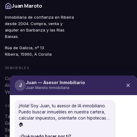
Juan Maroto
Inmobiliaria de confianza en Ribeira
desde 2004. Compra, venta y
alquiler en Barbanza y las Rías
Baixas.
Rúa de Galicia, nº 13
Ribeira, 15960, A Coruña
INMUEBLES
Comprar
Juan — Asesor Inmobiliario
J
Alquilar
Juan Maroto Inmobiliaria
Ver todos
¡Hola! Soy Juan, tu asesor de IA inmobiliario.
SERVICIOS
Puedo buscar inmuebles en nuestra cartera,
Tasación gratuita
calcular impuestos, orientarte con hipotecas…
Gestión documental
🏠
Seguros
¿Qué puedo hacer por ti?
Búsqueda personalizada