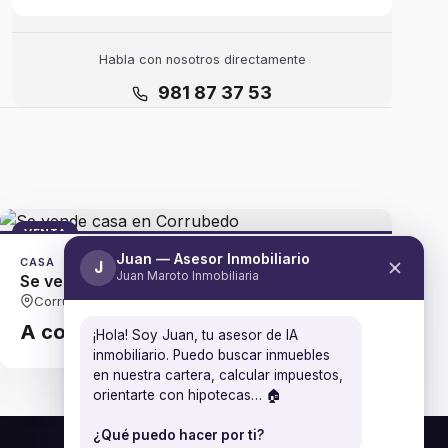
Habla con nosotros directamente
981 87 37 53
VENTA
Juan — Asesor Inmobiliario
CASA
J
Juan Maroto Inmobiliaria
Se vende casa en Corrubedo
Corrubedo
A consultar
¡Hola! Soy Juan, tu asesor de IA
inmobiliario. Puedo buscar inmuebles
en nuestra cartera, calcular impuestos,
orientarte con hipotecas… 🏠
¿Qué puedo hacer por ti?